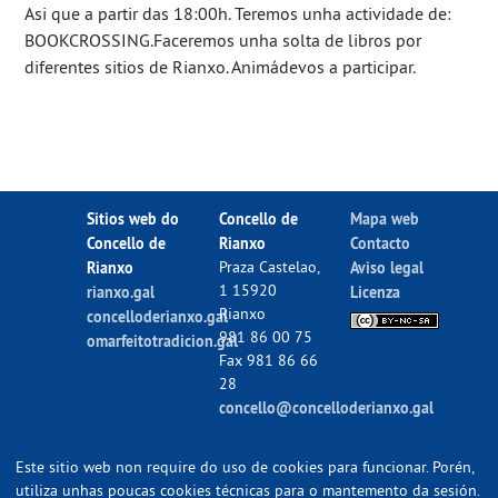
Asi que a partir das 18:00h. Teremos unha actividade de:
BOOKCROSSING.Faceremos unha solta de libros por
diferentes sitios de Rianxo. Animádevos a participar.
Sitios web do
Concello de
Mapa web
Concello de
Rianxo
Contacto
Rianxo
Praza Castelao,
Aviso legal
1 15920
rianxo.gal
Licenza
Rianxo
concelloderianxo.gal
981 86 00 75
omarfeitotradicion.gal
Fax 981 86 66
28
concello@concelloderianxo.gal
Este sitio web non require do uso de cookies para funcionar. Porén,
utiliza unhas poucas cookies técnicas para o mantemento da sesión.