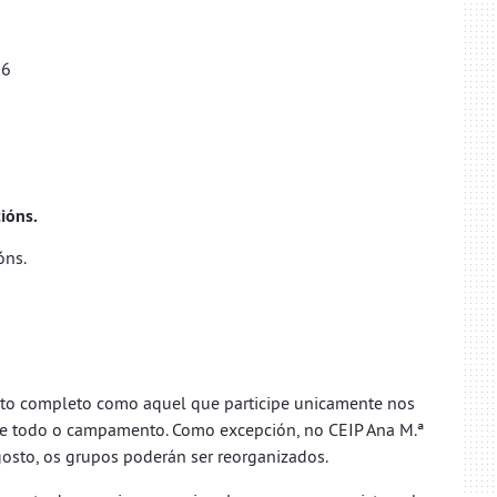
26
ións.
óns.
to completo como aquel que participe unicamente nos
te todo o campamento. Como excepción, no CEIP Ana M.ª
osto, os grupos poderán ser reorganizados.