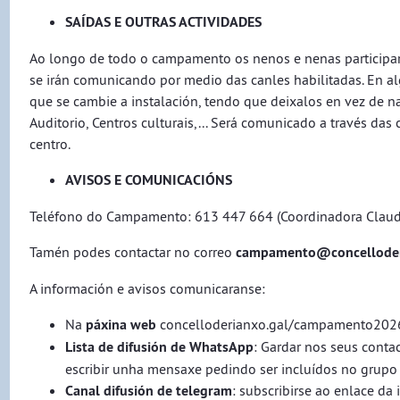
SAÍDAS E OUTRAS ACTIVIDADES
Ao longo de todo o campamento os nenos e nenas participaran 
se irán comunicando por medio das canles habilitadas. En al
que se cambie a instalación, tendo que deixalos en vez de na
Auditorio, Centros culturais,... Será comunicado a través das
centro.
AVISOS E COMUNICACIÓNS
Teléfono do Campamento: 613 447 664 (Coordinadora Claud
Tamén podes contactar no correo
campamento@concelloderianx
A información e avisos comunicaranse:
Na
páxina web
concelloderianxo.gal/campamento202
Lista de difusión de WhatsApp
: Gardar nos seus conta
escribir unha mensaxe pedindo ser incluídos no grupo e
Canal difusión de telegram
: subscribirse ao enlace da 