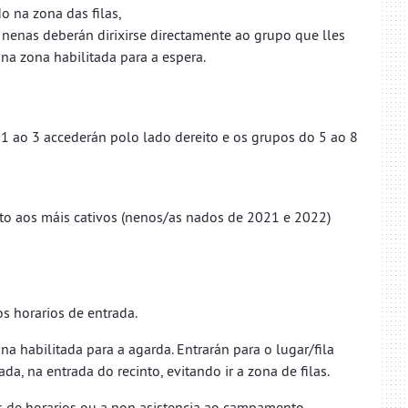
o na zona das filas,
 nenas deberán dirixirse directamente ao grupo que lles
na zona habilitada para a espera.
o 1 ao 3 accederán polo lado dereito e os grupos do 5 ao 8
 aos máis cativos (nenos/as nados de 2021 e 2022)
s horarios de entrada.
a habilitada para a agarda. Entrarán para o lugar/fila
a, na entrada do recinto, evitando ir a zona de filas.
s de horarios ou a non asistencia ao campamento,