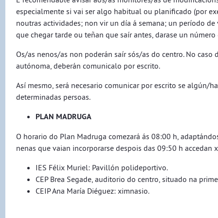
especialmente si vai ser algo habitual ou planificado (por ex
noutras actividades; non vir un día á semana; un período de
que chegar tarde ou teñan que saír antes, darase un número d
Os/as nenos/as non poderán saír sós/as do centro. No caso d
autónoma, deberán comunicalo por escrito.
Así mesmo, será necesario comunicar por escrito se algún/h
determinadas persoas.
​​​​​​​PLAN MADRUGA
O horario do Plan Madruga comezará ás 08:00 h, adaptándos
nenas que vaian incorporarse despois das 09:50 h accedan 
IES Félix Muriel: Pavillón polideportivo.
CEP Brea Segade, auditorio do centro, situado na prime
CEIP Ana María Diéguez: ximnasio.