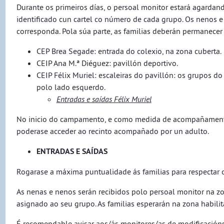
Durante os primeiros días, o persoal monitor estará agardand
identificado cun cartel co número de cada grupo. Os nenos e
corresponda. Pola súa parte, as familias deberán permanecer 
CEP Brea Segade: entrada do colexio, na zona cuberta.
CEIP Ana M.ª Diéguez: pavillón deportivo.
CEIP Félix Muriel: escaleiras do pavillón: os grupos d
polo lado esquerdo.
Entradas e saídas Félix Muriel
No inicio do campamento, e como medida de acompañamento
poderase acceder ao recinto acompañado por un adulto.
ENTRADAS E SAÍDAS
Rogarase a máxima puntualidade ás familias para respectar o
As nenas e nenos serán recibidos polo persoal monitor na zon
asignado ao seu grupo. As familias esperarán na zona habilitad
É recomendable avisar aos/ás monitores/as de modificación