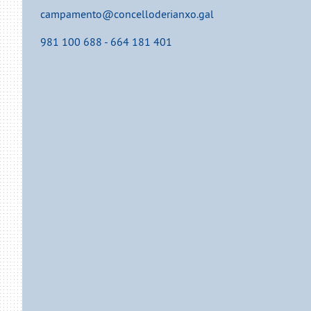
campamento@concelloderianxo.gal
981 100 688 - 664 181 401