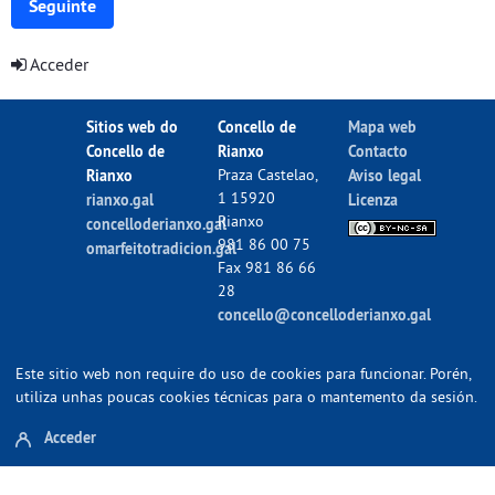
Seguinte
Acceder
Sitios web do
Concello de
Mapa web
Concello de
Rianxo
Contacto
Rianxo
Praza Castelao,
Aviso legal
1 15920
rianxo.gal
Licenza
Rianxo
concelloderianxo.gal
981 86 00 75
omarfeitotradicion.gal
Fax 981 86 66
28
concello@concelloderianxo.gal
Este sitio web non require do uso de cookies para funcionar. Porén,
utiliza unhas poucas cookies técnicas para o mantemento da sesión.
Acceder