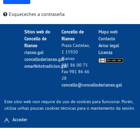
Esqueceches a contraseña
Sitios web do
Concello de
Mapa web
Concello de
Rianxo
Contacto
Rianxo
Praza Castelao,
Aviso legal
1 15920
rianxo.gal
Licenza
Rianxo
concelloderianxo.gal
981 86 00 75
omarfeitotradicion.gal
Fax 981 86 66
28
concello@concelloderianxo.gal
Este sitio web non require do uso de cookies para funcionar. Porén,
utiliza unhas poucas cookies técnicas para o mantemento da sesión.
Acceder