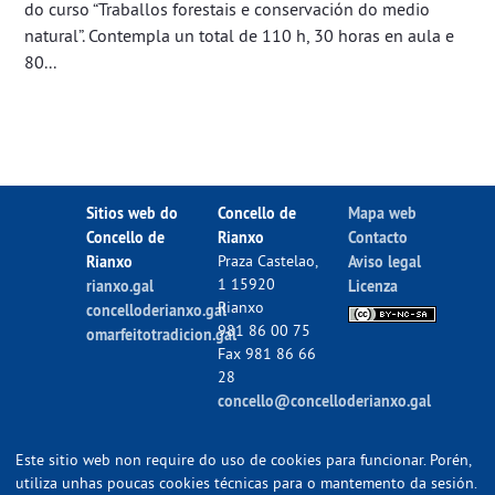
do curso “Traballos forestais e conservación do medio
natural”. Contempla un total de 110 h, 30 horas en aula e
80...
Sitios web do
Concello de
Mapa web
Concello de
Rianxo
Contacto
Rianxo
Praza Castelao,
Aviso legal
1 15920
rianxo.gal
Licenza
Rianxo
concelloderianxo.gal
981 86 00 75
omarfeitotradicion.gal
Fax 981 86 66
28
concello@concelloderianxo.gal
Este sitio web non require do uso de cookies para funcionar. Porén,
utiliza unhas poucas cookies técnicas para o mantemento da sesión.