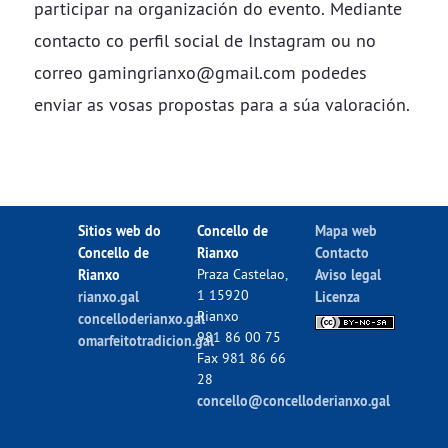
participar na organización do evento. Mediante
contacto co perfil social de Instagram ou no
correo
gamingrianxo@gmail.com
podedes
enviar as vosas propostas para a súa valoración.
Sitios web do
Concello de
Mapa web
Concello de
Rianxo
Contacto
Rianxo
Praza Castelao,
Aviso legal
1 15920
rianxo.gal
Licenza
Rianxo
concelloderianxo.gal
981 86 00 75
omarfeitotradicion.gal
Fax 981 86 66
28
concello@concelloderianxo.gal