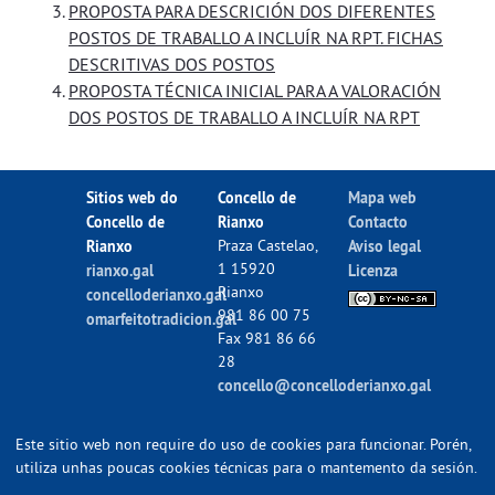
PROPOSTA PARA DESCRICIÓN DOS DIFERENTES
POSTOS DE TRABALLO A INCLUÍR NA RPT. FICHAS
DESCRITIVAS DOS POSTOS
PROPOSTA TÉCNICA INICIAL PARA A VALORACIÓN
DOS POSTOS DE TRABALLO A INCLUÍR NA RPT
Sitios web do
Concello de
Mapa web
Concello de
Rianxo
Contacto
Rianxo
Praza Castelao,
Aviso legal
1 15920
rianxo.gal
Licenza
Rianxo
concelloderianxo.gal
981 86 00 75
omarfeitotradicion.gal
Fax 981 86 66
28
concello@concelloderianxo.gal
Este sitio web non require do uso de cookies para funcionar. Porén,
utiliza unhas poucas cookies técnicas para o mantemento da sesión.