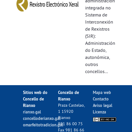
administración
integrada no
Sistema de
Interconexión
de Rexistros
(SIR):
Administración
do Estado,
autonómica,
outros
concellos...
Sitios web do
Concello de
Mapa web
Concello de
Rianxo
Contacto
Rianxo
Praza Castelao,
Aviso legal
1 15920
rianxo.gal
Licenza
Rianxo
concelloderianxo.gal
981 86 00 75
omarfeitotradicion.gal
Fax 981 86 66