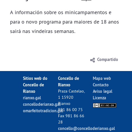
A información sobre os minicampamentos e
para o novo programa para maiores de 18 anos
sairá nas vindeiras semanas.
Compartido
Sitios web do
Concello de
Mapa web
Concello de
Rianxo
Contacto
Rianxo
Praza Castelao,
Aviso legal
1 15920
rianxo.gal
Licenza
Rianxo
concelloderianxo.gal
981 86 00 75
omarfeitotradicion.gal
Fax 981 86 66
28
concello@concelloderianxo.gal