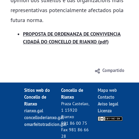
opinión dos suxeitos e das organizacións máis
representativas potencialmente afectados pola
futura norma.
PROPOSTA DE ORDENANZA DE CONVIVENCIA
CIDADÁ DO CONCELLO DE RIANXO (pdf)
Compartido
Sitios web do
Concello de
Mapa web
Concello de
Rianxo
Contacto
Rianxo
Praza Castelao,
Aviso legal
1 15920
rianxo.gal
Licenza
Rianxo
concelloderianxo.gal
981 86 00 75
omarfeitotradicion.gal
Fax 981 86 66
28