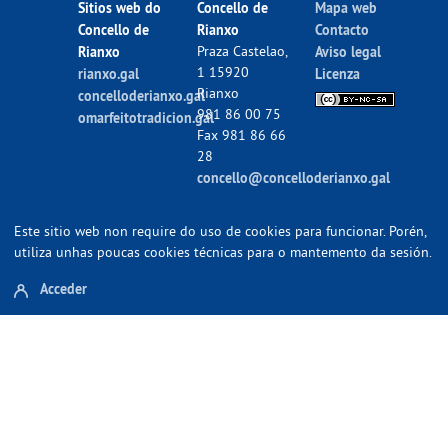
Sitios web do
Concello de
Mapa web
Concello de
Rianxo
Contacto
Rianxo
Praza Castelao,
Aviso legal
1 15920
rianxo.gal
Licenza
Rianxo
concelloderianxo.gal
981 86 00 75
omarfeitotradicion.gal
Fax 981 86 66
28
concello@concelloderianxo.gal
Este sitio web non require do uso de cookies para funcionar. Porén,
utiliza unhas poucas cookies técnicas para o mantemento da sesión.
Acceder