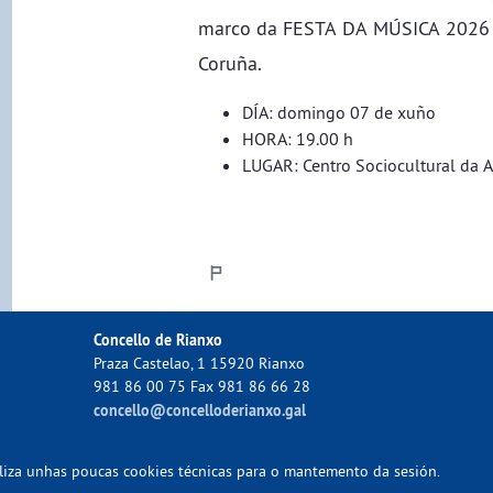
marco da FESTA DA MÚSICA 2026 
Coruña.
DÍA: domingo 07 de xuño
HORA: 19.00 h
LUGAR: Centro Sociocultural da At
Concello de Rianxo
Praza Castelao, 1 15920 Rianxo
981 86 00 75 Fax 981 86 66 28
concello@concelloderianxo.gal
tiliza unhas poucas cookies técnicas para o mantemento da sesión.