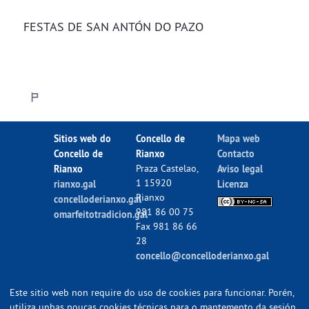
FESTAS DE SAN ANTÓN DO PAZO
Sitios web do
Concello de
Mapa web
Concello de
Rianxo
Contacto
Rianxo
Praza Castelao,
Aviso legal
1 15920
rianxo.gal
Licenza
Rianxo
concelloderianxo.gal
981 86 00 75
omarfeitotradicion.gal
Fax 981 86 66
28
concello@concelloderianxo.gal
Este sitio web non require do uso de cookies para funcionar. Porén,
utiliza unhas poucas cookies técnicas para o mantemento da sesión.