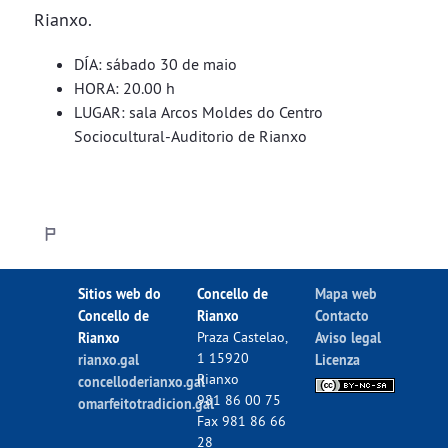
Rianxo.
DÍA: sábado 30 de maio
HORA: 20.00 h
LUGAR: sala Arcos Moldes do Centro
Sociocultural-Auditorio de Rianxo
Sitios web do
Concello de
Mapa web
Concello de
Rianxo
Contacto
Rianxo
Praza Castelao,
Aviso legal
1 15920
rianxo.gal
Licenza
Rianxo
concelloderianxo.gal
981 86 00 75
omarfeitotradicion.gal
Fax 981 86 66
28