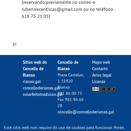
(reservando previamente no correo-e
ruben.excentricas@gmail.com
ou no teléfono
618 75 21 05)
Sitios web do
Concello de
Mapa web
Concello de
Rianxo
Contacto
Rianxo
Praza Castelao,
Aviso legal
1 15920
rianxo.gal
Licenza
Rianxo
concelloderianxo.gal
981 86 00 75
omarfeitotradicion.gal
Fax 981 86 66
28
concello@concelloderianxo.gal
Este sitio web non require do uso de cookies para funcionar. Porén,