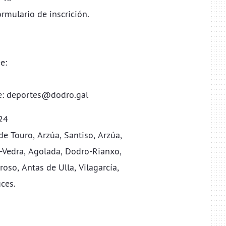
rmulario de inscrición.
-e:
e:
deportes@dodro.gal
24
s de Touro, Arzúa, Santiso, Arzúa,
eo-Vedra, Agolada, Dodro-Rianxo,
oso, Antas de Ulla, Vilagarcía,
ces.