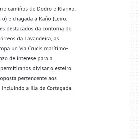
orre camiños de Dodro e Rianxo,
ro) e chagada á Rañó (Leiro,
res destacados da contorna do
hórreos da Lavandeira, as
topa un Vía Crucis marítimo-
pazo de interese para a
permitiranos divisar o esteiro
e oposta pertencente aos
 incluíndo a Illa de Cortegada.