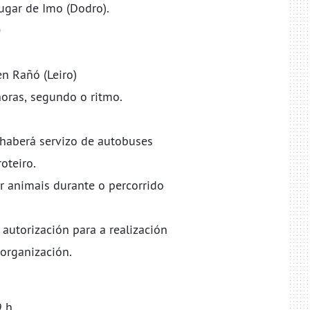
o lugar de Imo (Dodro).
O
, en Rañó (Leiro)
 horas, segundo o ritmo.
na haberá servizo de autobuses
oteiro.
evar animais durante o percorrido
n a autorización para a realización
 organización.
 h.