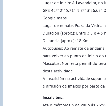
​​​​​​​Lugar de inicio: A Lavandeira, n
GPS 42º42´45.71” N 8º43´26.63” 
Google maps
​​​​​​​Lugar de remate: Praza da Veliña
Duración (aprox.): Entre 3,5 e 4,5
Distancia (aprox.): 18 Km
​​​​​​​Autobuses: Ao remate da andai
para volver ao punto de inicio do r
​​​​​​​Mascotas: Non está permitido l
desta actividade.
​​​​​​​A inscrición na actividade supó
e difusión de imaxes por parte da
Inscricións:
Ata o mércores 3 de xullo ás 23:59