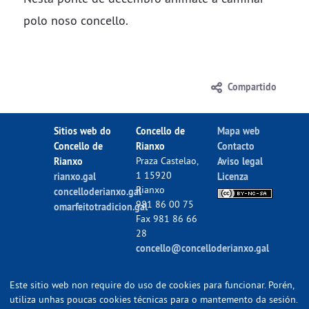
polo noso concello.
Compartido
Sitios web do
Concello de
Mapa web
Concello de
Rianxo
Contacto
Rianxo
Praza Castelao,
Aviso legal
1 15920
rianxo.gal
Licenza
Rianxo
concelloderianxo.gal
981 86 00 75
omarfeitotradicion.gal
Fax 981 86 66
28
concello@concelloderianxo.gal
Este sitio web non require do uso de cookies para funcionar. Porén,
utiliza unhas poucas cookies técnicas para o mantemento da sesión.