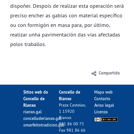
dispoñer. Despois de realizar esta operación será
preciso encher as gabias con material específico
ou con formigón en masa para, por último,
realizar unha pavimentación das vías afectadas
polos traballos.
Compartido
Sitios web do
Concello de
Mapa web
Concello de
Rianxo
Contacto
Rianxo
Praza Castelao,
Aviso legal
1 15920
rianxo.gal
Licenza
Rianxo
concelloderianxo.gal
981 86 00 75
omarfeitotradicion.gal
Fax 981 86 66