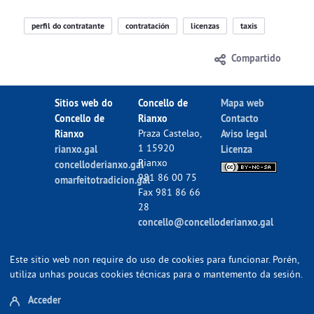
perfil do contratante
contratación
licenzas
taxis
Compartido
Sitios web do
Concello de
Mapa web
Concello de
Rianxo
Contacto
Rianxo
Praza Castelao,
Aviso legal
1 15920
rianxo.gal
Licenza
Rianxo
concelloderianxo.gal
981 86 00 75
omarfeitotradicion.gal
Fax 981 86 66
28
concello@concelloderianxo.gal
Este sitio web non require do uso de cookies para funcionar. Porén,
utiliza unhas poucas cookies técnicas para o mantemento da sesión.
Acceder