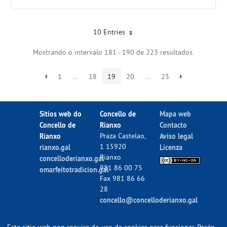
10 Entries
Mostrando o intervalo 181 - 190 de 223 resultados.
1
...
18
19
20
...
23
Sitios web do
Concello de
Mapa web
Concello de
Rianxo
Contacto
Rianxo
Praza Castelao,
Aviso legal
1 15920
rianxo.gal
Licenza
Rianxo
concelloderianxo.gal
981 86 00 75
omarfeitotradicion.gal
Fax 981 86 66
28
concello@concelloderianxo.gal