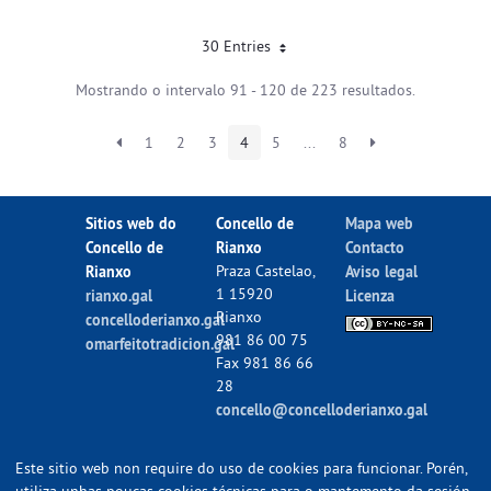
30 Entries
Mostrando o intervalo 91 - 120 de 223 resultados.
1
2
3
4
5
...
8
Sitios web do
Concello de
Mapa web
Concello de
Rianxo
Contacto
Rianxo
Praza Castelao,
Aviso legal
1 15920
rianxo.gal
Licenza
Rianxo
concelloderianxo.gal
981 86 00 75
omarfeitotradicion.gal
Fax 981 86 66
28
concello@concelloderianxo.gal
Este sitio web non require do uso de cookies para funcionar. Porén,