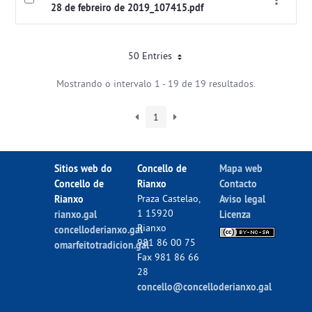
28 de febreiro de 2019_107415.pdf
50 Entries
Mostrando o intervalo 1 - 19 de 19 resultados.
1
Sitios web do
Concello de
Mapa web
Concello de
Rianxo
Contacto
Rianxo
Praza Castelao,
Aviso legal
1 15920
rianxo.gal
Licenza
Rianxo
concelloderianxo.gal
981 86 00 75
omarfeitotradicion.gal
Fax 981 86 66
28
concello@concelloderianxo.gal