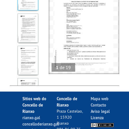
1
de
19
Sitios web do
Concello de
Mapa web
Concello de
Rianxo
Contacto
Rianxo
Praza Castelao,
Aviso legal
1 15920
rianxo.gal
Licenza
Rianxo
concelloderianxo.gal