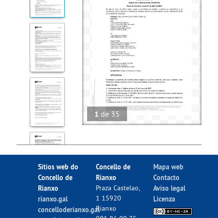
1
de
35
Sitios web do
Concello de
Mapa web
Concello de
Rianxo
Contacto
Rianxo
Praza Castelao,
Aviso legal
1 15920
rianxo.gal
Licenza
Rianxo
concelloderianxo.gal