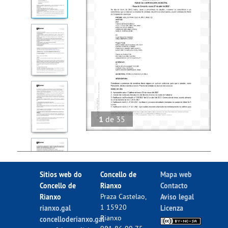
1
de
35
Sitios web do
Concello de
Mapa web
Concello de
Rianxo
Contacto
Rianxo
Praza Castelao,
Aviso legal
1 15920
rianxo.gal
Licenza
Rianxo
concelloderianxo.gal