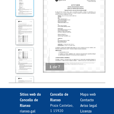
1
de
7
Sitios web do
Concello de
Mapa web
Concello de
Rianxo
Contacto
Rianxo
Praza Castelao,
Aviso legal
1 15920
rianxo.gal
Licenza