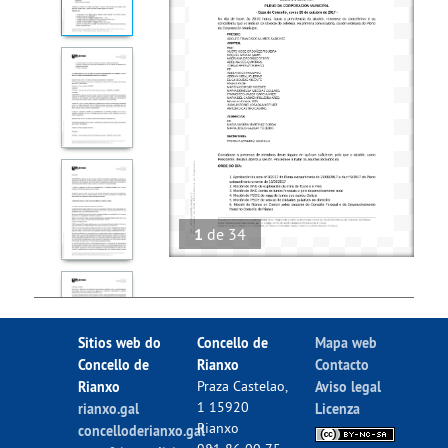
1
de
34
Sitios web do
Concello de
Mapa web
Concello de
Rianxo
Contacto
Rianxo
Praza Castelao,
Aviso legal
1 15920
rianxo.gal
Licenza
Rianxo
concelloderianxo.gal