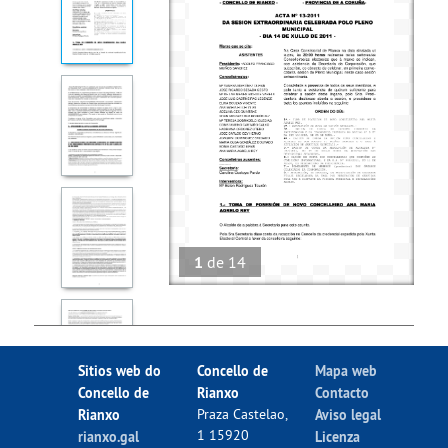
1
de
14
Sitios web do
Concello de
Mapa web
Concello de
Rianxo
Contacto
Rianxo
Praza Castelao,
Aviso legal
1 15920
rianxo.gal
Licenza