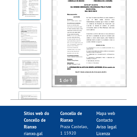
1
de
9
Sitios web do
Concello de
Mapa web
Concello de
Rianxo
Contacto
Rianxo
Praza Castelao,
Aviso legal
1 15920
rianxo.gal
Licenza