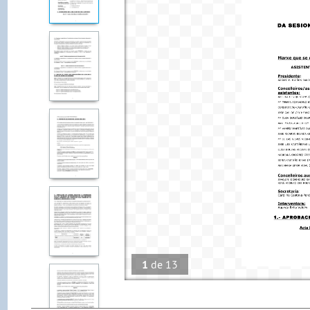
1
de
13