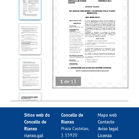
1
de
13
Sitios web do
Concello de
Mapa web
Concello de
Rianxo
Contacto
Rianxo
Praza Castelao,
Aviso legal
1 15920
rianxo.gal
Licenza