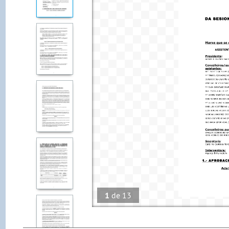
1
de
13