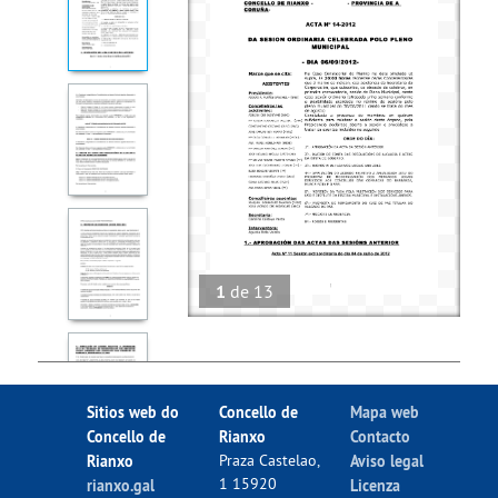
1
de
13
Sitios web do
Concello de
Mapa web
Concello de
Rianxo
Contacto
Rianxo
Praza Castelao,
Aviso legal
1 15920
rianxo.gal
Licenza