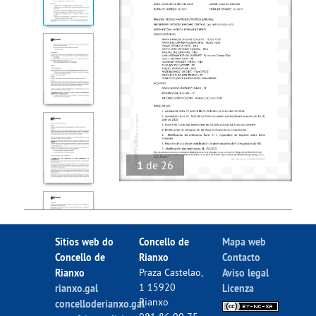
1
de
26
Sitios web do
Concello de
Mapa web
Concello de
Rianxo
Contacto
Rianxo
Praza Castelao,
Aviso legal
1 15920
rianxo.gal
Licenza
Rianxo
concelloderianxo.gal