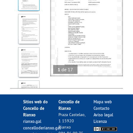
1
de
17
Sitios web do
Concello de
Mapa web
Concello de
Rianxo
Contacto
Rianxo
Praza Castelao,
Aviso legal
1 15920
rianxo.gal
Licenza
Rianxo
concelloderianxo.gal