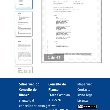
1
de
43
Sitios web do
Concello de
Mapa web
Concello de
Rianxo
Contacto
Rianxo
Praza Castelao,
Aviso legal
1 15920
rianxo.gal
Licenza
Rianxo
concelloderianxo.gal