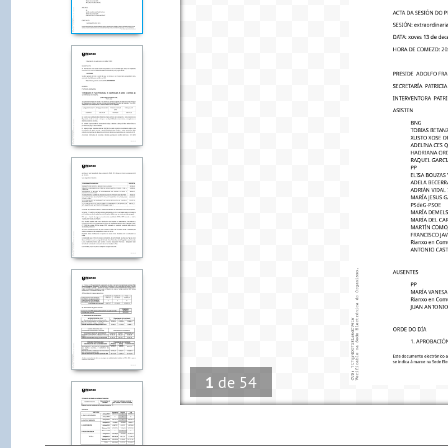
1
de
54