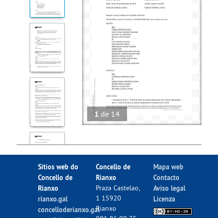
1
de
14
Sitios web do
Concello de
Mapa web
Concello de
Rianxo
Contacto
Rianxo
Praza Castelao,
Aviso legal
1 15920
rianxo.gal
Licenza
Rianxo
concelloderianxo.gal