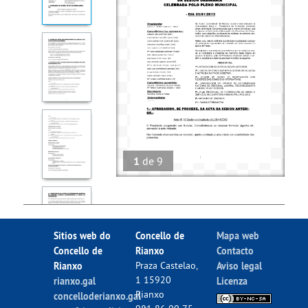
1
de
9
Sitios web do
Concello de
Mapa web
Concello de
Rianxo
Contacto
Rianxo
Praza Castelao,
Aviso legal
1 15920
rianxo.gal
Licenza
Rianxo
concelloderianxo.gal