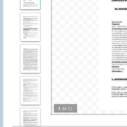
1
de
21