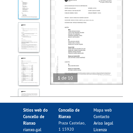
1
de
10
Sitios web do
Concello de
Mapa web
Concello de
Rianxo
Contacto
Rianxo
Praza Castelao,
Aviso legal
1 15920
rianxo.gal
Licenza