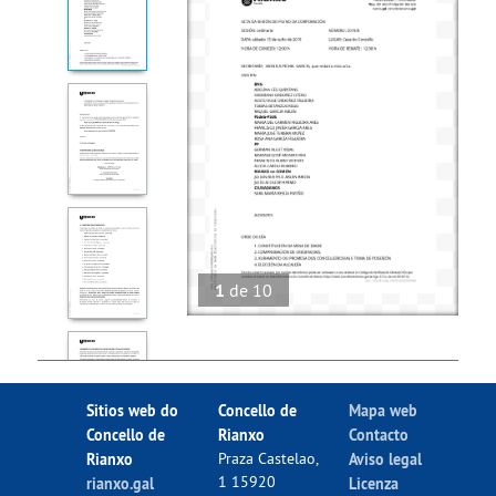
1
de
10
Sitios web do
Concello de
Mapa web
Concello de
Rianxo
Contacto
Rianxo
Praza Castelao,
Aviso legal
1 15920
rianxo.gal
Licenza