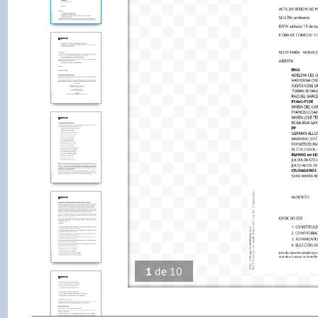
1
de
10