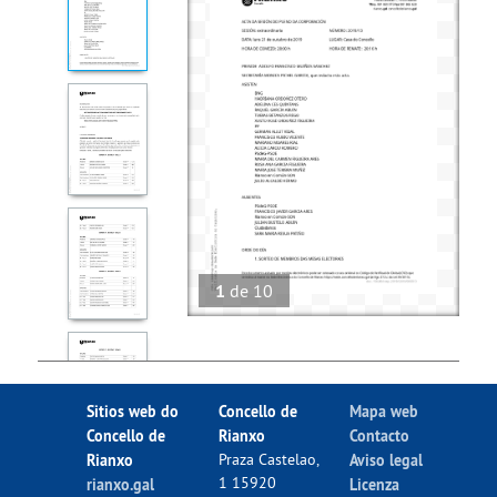
1
de
10
Sitios web do
Concello de
Mapa web
Concello de
Rianxo
Contacto
Rianxo
Praza Castelao,
Aviso legal
1 15920
rianxo.gal
Licenza