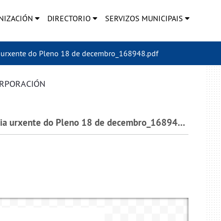
NIZACIÓN
DIRECTORIO
SERVIZOS MUNICIPAIS
 urxente do Pleno 18 de decembro_168948.pdf
ORPORACIÓN
2019_G010_000018_Acta da sesión extraordinaria urxente do Pleno 18 de decembro_168948.pdf