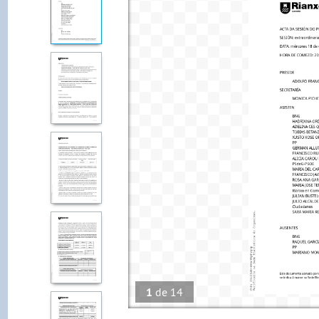
1
de
14