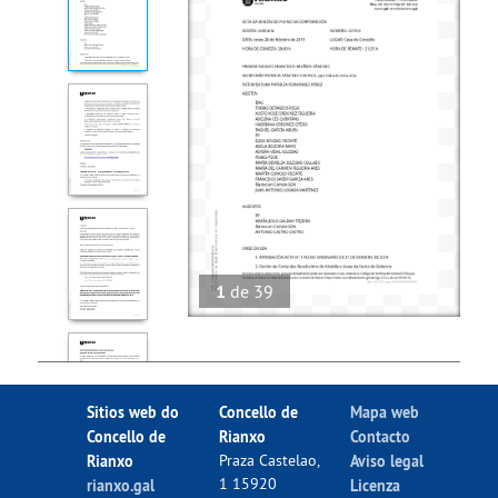
1
de
39
Sitios web do
Concello de
Mapa web
Concello de
Rianxo
Contacto
Rianxo
Praza Castelao,
Aviso legal
1 15920
rianxo.gal
Licenza