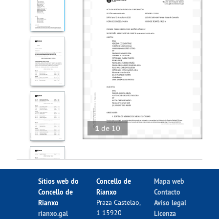
1
de
10
Sitios web do
Concello de
Mapa web
Concello de
Rianxo
Contacto
Rianxo
Praza Castelao,
Aviso legal
1 15920
rianxo.gal
Licenza