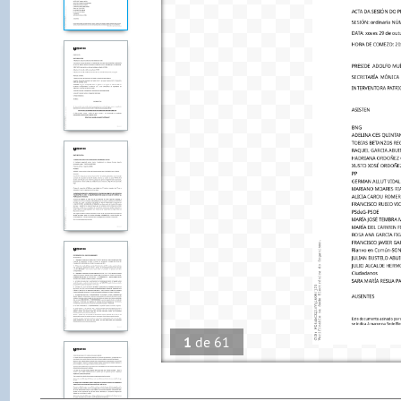
1
de
61