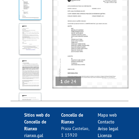
1
de
24
Sitios web do
Concello de
Mapa web
Concello de
Rianxo
Contacto
Rianxo
Praza Castelao,
Aviso legal
1 15920
rianxo.gal
Licenza