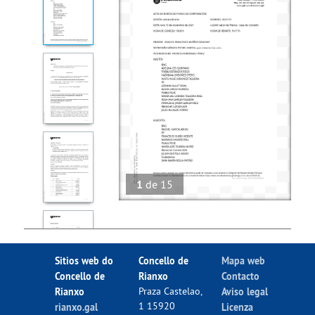
1
de
15
Sitios web do
Concello de
Mapa web
Concello de
Rianxo
Contacto
Rianxo
Praza Castelao,
Aviso legal
1 15920
rianxo.gal
Licenza